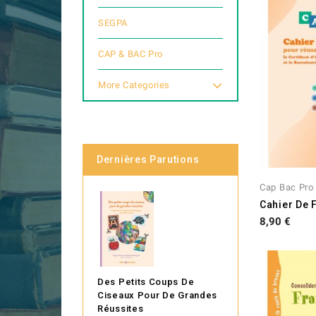
SEGPA
CAP & BAC Pro
More Categories
Dernières Parutions
Cap Bac Pro
Cahier De F
Prix
8,90 €
Des Petits Coups De
Ciseaux Pour De Grandes
Réussites