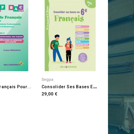
Segpa
C
Onsolider Ses Bases En...
rançais Pour...
Prix
29,00 €