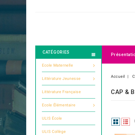
CATÉGORIES
Présentati
Ecole Maternelle
Accueil
C
Littérature Jeunesse
CAP & B
Littérature Française
Ecole Élémentaire
ULIS École
ULIS Collège