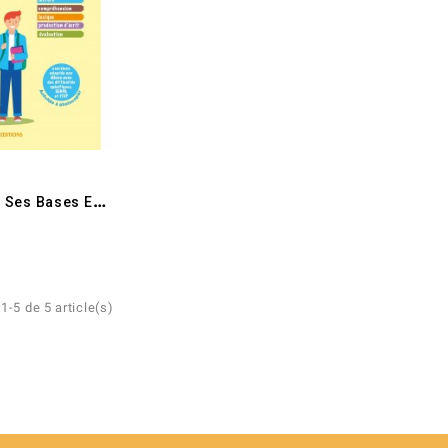
C
Onsolider Ses Bases En...
1-5 de 5 article(s)