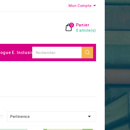
Mon Compte
0
Panier
0 article(s)
logue E. Inclusive

 :
Pertinence