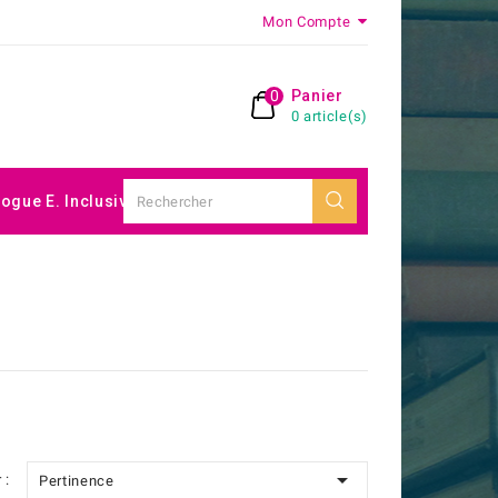
Mon Compte
0
Panier
0 article(s)
logue E. Inclusive

 :
Pertinence