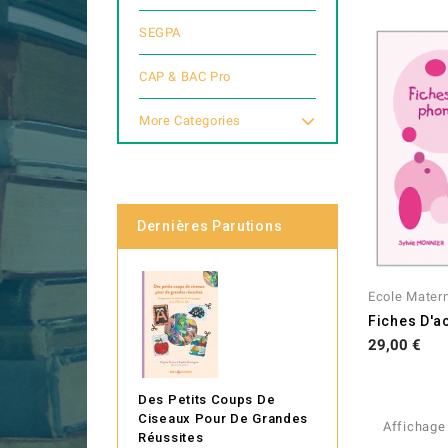
SEGPA
CAP & BAC Pro
More Categories
Dernières Parutions
Ecole Matern
Fiches D'ac
Prix
29,00 €
Des Petits Coups De
Ciseaux Pour De Grandes
Affichage 
Réussites