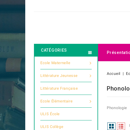
CATÉGORIES
Présentati
Ecole Maternelle
Accueil
Ec
Littérature Jeunesse
Phonolo
Littérature Française
Ecole Élémentaire
Phonologie
ULIS École
ULIS Collège