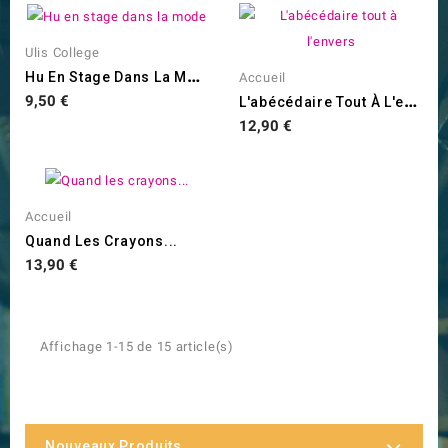
Ulis College
H
U En Stage Dans La Mode
Accueil
L
'abécédaire Tout À L'envers
Prix
9,50 €
Prix
12,90 €
Accueil
Quand Les Crayons...
Prix
13,90 €
Affichage 1-15 de 15 article(s)
Nouveaux Produits