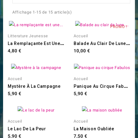
Affichage 1-15 de 15 article(s)
PROMO !
Litterature Jeunesse
Accueil
L
A Remplaçante Est Une...
B
Alade Au Clair De Lune....
Prix
Prix
4,80 €
10,00 €
Accueil
Accueil
P
Anique Au Cirque Fabulos
Mystère À La Campagne
Prix
Prix
5,90 €
5,90 €
Accueil
Accueil
Le Lac De La Peur
La Maison Oubliée
Prix
Prix
5,90 €
7,50 €