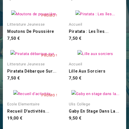
PROMO !
Litterature Jeunesse
Accueil
Moutons De Poussière
Piratata : Les Îles...
Prix
Prix
7,50 €
7,50 €
PROMO !
Litterature Jeunesse
Accueil
Piratata Débarque Sur...
Lille Aux Sorciers
Prix
Prix
7,50 €
7,50 €
PROMO !
Ecole Elementaire
Ulis College
Recueil D'activités...
Gaby En Stage Dans La...
Prix
Prix
19,00 €
9,50 €