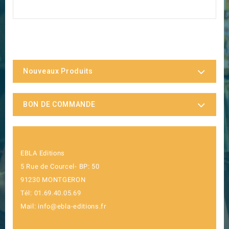
Nouveaux Produits
BON DE COMMANDE
EBLA Editions
5 Rue de Courcel- BP: 50
91230 MONTGERON
Tél: 01.69.40.05.69
Mail: info@ebla-editions.fr