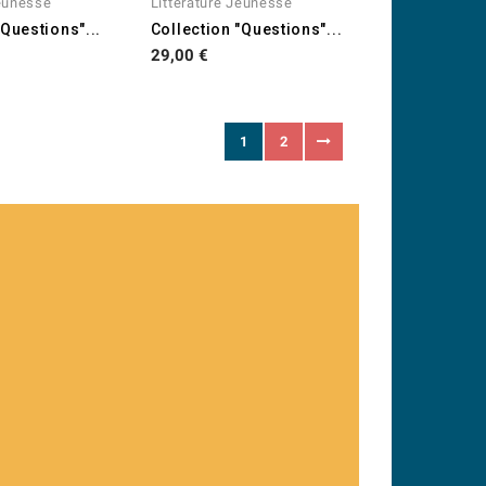
Jeunesse
Litterature Jeunesse
"Questions"...
Collection "Questions"...
Prix
29,00 €
1
2