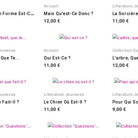
Accueil
Litterature 
M
Ais Quelle Forme Est-Ce ?
Mais Qu'est-Ce Donc ?
Prix
Prix
12,00 €
11,00 €
Jeunesse
Accueil
Collection Q
Que Te...
Qui Est-Ce ?
Prix
Prix
11,00 €
12,00 €
Jeunesse
Litterature Jeunesse
Litterature 
 Fait-Il ?
Le Chien Où Est-Il ?
Pour Qui So
Prix
Prix
11,00 €
9,00 €