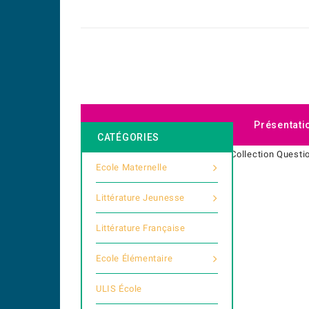
Présentati
CATÉGORIES
Accueil
Littérature jeunesse
Collection Questi
Ecole Maternelle
Littérature Jeunesse
Littérature Française
Ecole Élémentaire
ULIS École