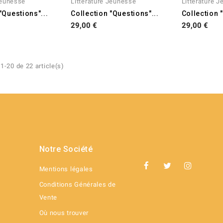
Jeunesse
Litterature Jeunesse
Litterature 
"Questions"...
Collection "Questions"...
Collection 
Prix
Prix
29,00 €
29,00 €
1-20 de 22 article(s)
Notre Société
Mentions légales
Conditions Générales de
Vente
Où nous trouver