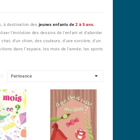
s, à destination des
jeunes enfants de
2 à 5 ans
.
iser l'évolution des dessins de l'enfant et d'aborder
chat, d'un chien, des couleurs, d'une sorcière, d'un
itions dans l’espace, les mois de l'année, les sports

 :
Pertinence