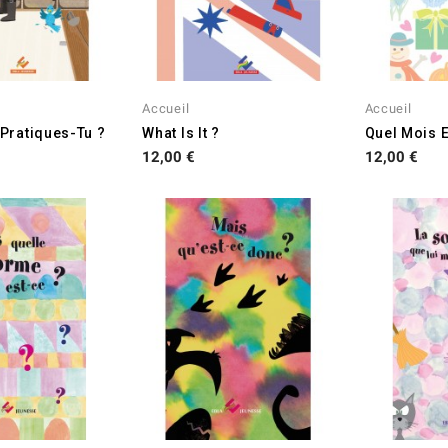
Accueil
Accueil
 Pratiques-Tu ?
What Is It ?
Quel Mois E
Prix
Prix
12,00 €
12,00 €