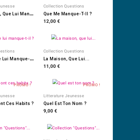
Jeunesse
Collection Questions
L
A Sorcière, Que Lui Manque...
Que Me Manque-T-Il ?
Prix
12,00 €
uestions
Collection Questions
L
'arbre, Que Lui Manque-T-Il ?
La Maison, Que Lui...
Prix
11,00 €
PROMO !
PROMO !
Jeunesse
Litterature Jeunesse
nt Ces Habits ?
Quel Est Ton Nom ?
Prix
9,00 €