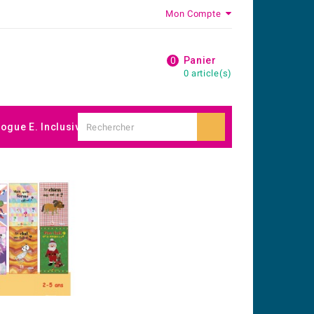
Mon Compte
0
Panier
0 article(s)
logue E. Inclusive