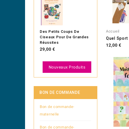
Accueil
Des Petits Coups De
Ciseaux Pour De Grandes
Quel Sport
Réussites
Prix
12,00 €
Prix
29,00 €
Nouveaux Produits
BON DE COMMANDE
Bon de commande-
maternelle
Bon de commande-