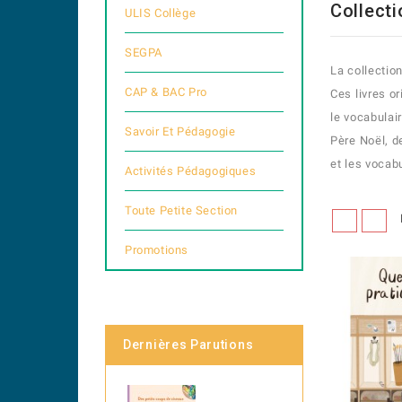
Collect
ULIS Collège
SEGPA
La collectio
CAP & BAC Pro
Ces livres o
le vocabulai
Savoir Et Pédagogie
Père Noël, d
et les vocab
Activités Pédagogiques
Toute Petite Section
Promotions
Dernières Parutions