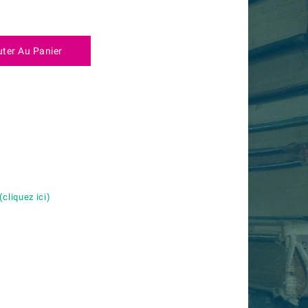
uter Au Panier
é
(cliquez ici)