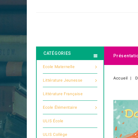
CATÉGORIES
Présentati
Ecole Maternelle
Accueil
D
Littérature Jeunesse
Littérature Française
Ecole Élémentaire
ULIS École
ULIS Collège