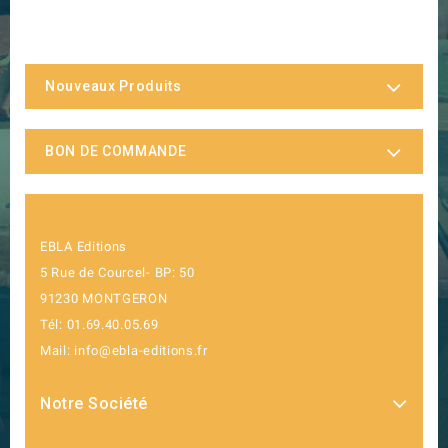
Nouveaux Produits
BON DE COMMANDE
EBLA Editions
5 Rue de Courcel- BP: 50
91230 MONTGERON
Tél: 01.69.40.05.69
Mail: info@ebla-editions.fr
Notre Société