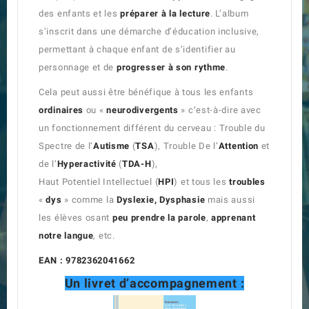
des enfants et les
préparer à la lecture
. L’album
s’inscrit dans une démarche d’éducation inclusive,
permettant à chaque enfant de s’identifier au
personnage et de
progresser à son rythme
.
Cela peut aussi être bénéfique à tous les enfants
ordinaires
ou «
neurodivergents
» c’est-à-dire avec
un fonctionnement différent du cerveau : Trouble du
Spectre de l’
Autisme
(
TSA
), Trouble De l’
Attention
et
de l’
Hyperactivité
(
TDA-H
),
Haut Potentiel Intellectuel (
HPI
) et tous les
troubles
«
dys
» comme la
Dyslexie, Dysphasie
mais aussi
les élèves osant
peu prendre la parole
,
apprenant
notre langue
, etc.
EAN : 9782362041662
Un livret d’accompagnement :