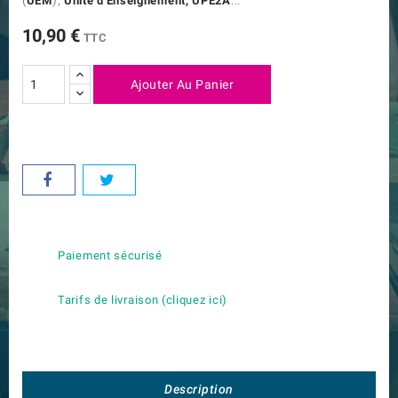
(
UEM
),
U
nité d'Enseignement, UPE2A
...
10,90 €
TTC
Ajouter Au Panier
Paiement sécurisé
Tarifs de livraison (cliquez ici)
Description