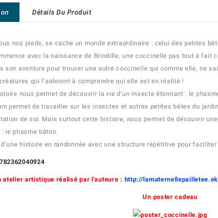
ion
Détails Du Produit
ous nos pieds, se cache un monde extraordinaire : celui des petites bêt
mmence avec la naissance de Brindille, une coccinelle pas tout à fait
rs son aventure pour trouver une autre coccinelle qui comme elle, ne sa
créatures qui l’aideront à comprendre qui elle est en réalité !
istoire nous permet de découvrir la vie d’un insecte étonnant : le phasm
um permet de travailler sur les insectes et autres petites bêtes du jardi
tation de soi. Mais surtout cette histoire, nous permet de découvrir u
 : le phasme bâton.
it d’une histoire en randonnée avec une structure répétitive pour facilit
9782362040924
 atelier artistique réalisé par l'auteure :
http://lamaternellepailletee.
Un poster cadeau