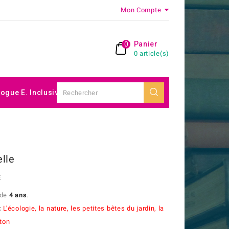
Mon Compte
0
Panier
0 article(s)
logue E. Inclusive
lle
E
 de
4 ans
.
:
L'écologie, la nature, les
petites bêtes du jardin, la
ton