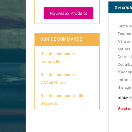
Descript
Nouveaux Produits
Juste s
Tout co
BON DE COMMANDE
A trave
petites 
Bon de commande-
Cette h
maternelle
Cet alb
d’accep
Bon de commande-
enfants
CAP&BAC pro
Il s’ag
Bon de commande- Ulis-
ISBN: 
Segpa-UE
Voici un