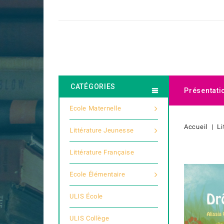
CATÉGORIES
Présentati
Ecole Maternelle
Accueil
Li
Littérature Jeunesse
Littérature Française
Ecole Élémentaire
ULIS École
ULIS Collège