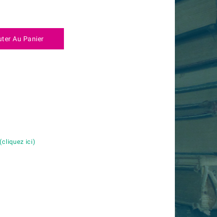
uter Au Panier
é
(cliquez ici)