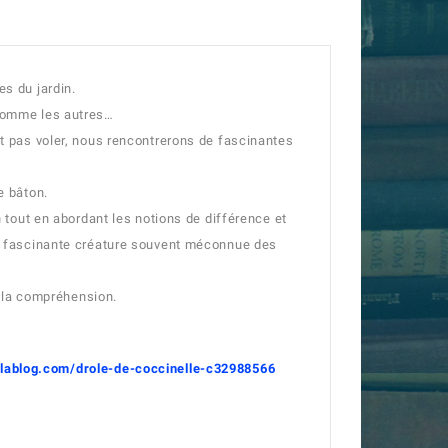
es du jardin.
 comme les autres…
it pas voler, nous rencontrerons de fascinantes
e bâton.
n tout en abordant les notions de différence et
ne fascinante créature souvent méconnue des
er la compréhension.
eklablog.com/drole-de-coccinelle-c32988566