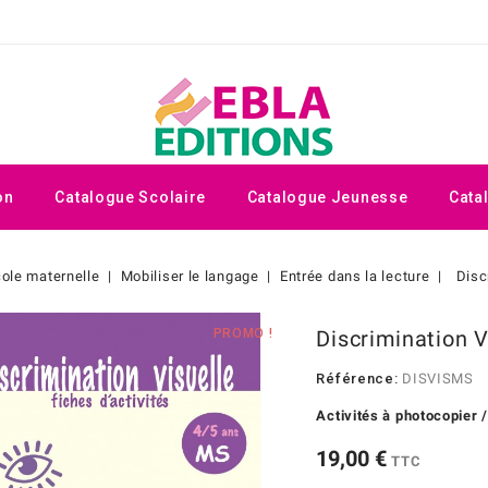
on
Catalogue Scolaire
Catalogue Jeunesse
Cata
ole maternelle
Mobiliser le langage
Entrée dans la lecture
Disc
PROMO !
Discrimination 
Référence:
DISVISMS
Activités à photocopier 
19,00 €
TTC