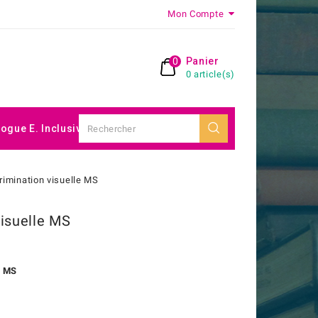
Mon Compte
0
Panier
0 article(s)
logue E. Inclusive
rimination visuelle MS
Visuelle MS
/ MS