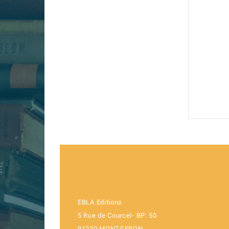
EBLA Editions
5 Rue de Courcel- BP: 50
91230 MONTGERON