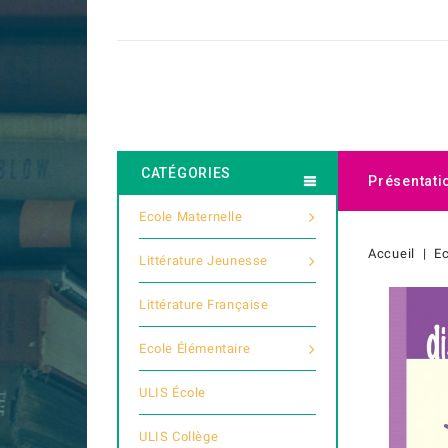
CATÉGORIES
Présentati
Ecole Maternelle
Accueil
Ec
Littérature Jeunesse
Littérature Française
Ecole Élémentaire
ULIS École
ULIS Collège