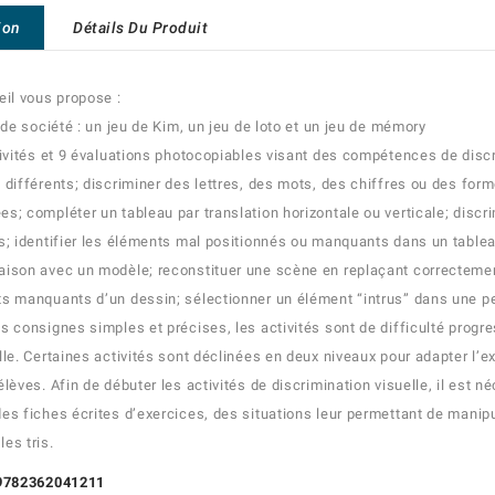
ion
Détails Du Produit
eil vous propose :
x de société : un jeu de Kim, un jeu de loto et un jeu de mémory
tivités et 9 évaluations photocopiables visant des compétences de discri
 différents; discriminer des lettres, des mots, des chiffres ou des fo
s; compléter un tableau par translation horizontale ou verticale; discr
s; identifier les éléments mal positionnés ou manquants dans un tablea
ison avec un modèle; reconstituer une scène en replaçant correctemen
s manquants d’un dessin; sélectionner un élément “intrus” dans une peti
s consignes simples et précises, les activités sont de difficulté progr
lle. Certaines activités sont déclinées en deux niveaux pour adapter l
élèves. Afin de débuter les activités de discrimination visuelle, il est
es fiches écrites d’exercices, des situations leur permettant de manip
es tris.
 9782362041211