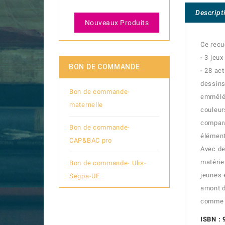
Descript
Nouveaux Produits
Ce recu
- 3 jeu
BON DE COMMANDE
- 28 ac
dessins
Bon de commande-
emmêlée
maternelle
couleur
compara
Bon de commande-
élément
CAP&BAC pro
Avec de
matérie
Bon de commande- Ulis-
jeunes 
Segpa-UE
amont d
comme l
ISBN :