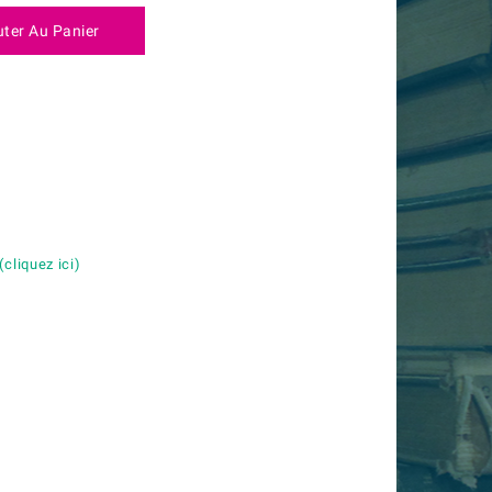
uter Au Panier
é
(cliquez ici)