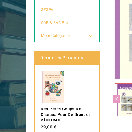
SEGPA
CAP & BAC Pro
More Categories
Dernières Parutions
Des Petits Coups De
Ciseaux Pour De Grandes
Réussites
Prix
29,00 €