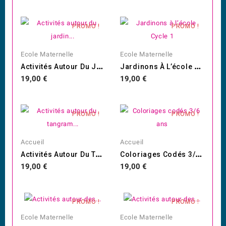
PROMO !
PROMO !
Ecole Maternelle
Ecole Maternelle
A
Ctivités Autour Du Jardin...
J
Ardinons À L’école Cycle 1
Prix
Prix
19,00 €
19,00 €
PROMO !
PROMO !
Accueil
Accueil
A
Ctivités Autour Du Tangram...
C
Oloriages Codés 3/6 Ans
Prix
Prix
19,00 €
19,00 €
PROMO !
PROMO !
Ecole Maternelle
Ecole Maternelle