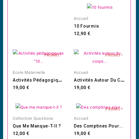
Accueil
10 Fourmis
Prix
12,90 €
PROMO !
PROMO !
Ecole Maternelle
Accueil
A
Ctivités Pédagogiques "10...
A
Ctivités Autour Du Corps...
Prix
Prix
19,00 €
19,00 €
PROMO !
Collection Questions
Accueil
Que Me Manque-T-Il ?
Des Comptines Pour...
Prix
Prix
12,00 €
19,00 €