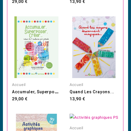
Prix
Prix
29,00 €
13,90 €
Accueil
Accueil
A
Ccumuler, Superposer, Créer
Quand Les Crayons...
Prix
Prix
29,00 €
13,90 €
Accueil