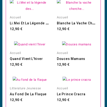
Accueil
Accueil
L
I.Mei Et La Légende Des...
B
Lanche La Vache Cherche...
Prix
Prix
12,90 €
12,90 €
Accueil
Accueil
Quand Vient L'hiver
Douces Mamans
Prix
Prix
12,90 €
12,90 €
Litterature Jeunesse
Accueil
Au Fond De La Flaque
Le Prince Cracra
Prix
Prix
12,90 €
12,90 €