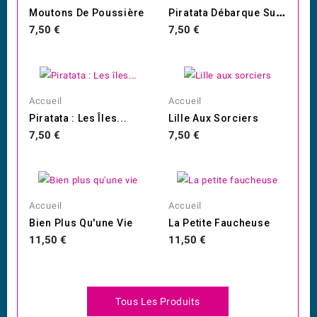
P
Iratata Débarque Sur...
Moutons De Poussière
Prix
Prix
7,50 €
7,50 €
Accueil
Accueil
Piratata : Les Îles...
Lille Aux Sorciers
Prix
Prix
7,50 €
7,50 €
Accueil
Accueil
Bien Plus Qu'une Vie
La Petite Faucheuse
Prix
Prix
11,50 €
11,50 €
Tous Les Produits