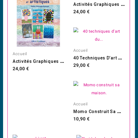
A
Ctivités Graphiques PS
Prix
24,00 €
Accueil
Accueil
4
0 Techniques D’art Du...
A
Ctivités Graphiques Et...
Prix
29,00 €
Prix
24,00 €
Accueil
M
Omo Construit Sa Maison.
Prix
10,90 €