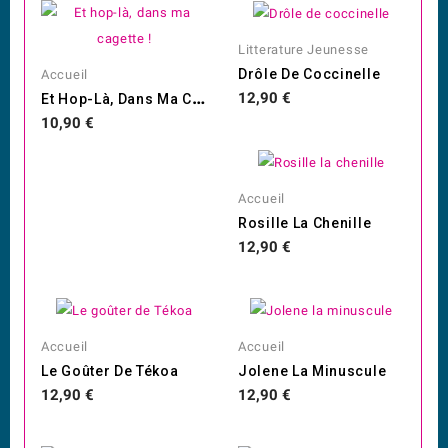
Litterature Jeunesse
Drôle De Coccinelle
Accueil
E
T Hop-Là, Dans Ma Cagette !
Prix
12,90 €
Prix
10,90 €
Accueil
Rosille La Chenille
Prix
12,90 €
Accueil
Accueil
Le Goûter De Tékoa
Jolene La Minuscule
Prix
Prix
12,90 €
12,90 €