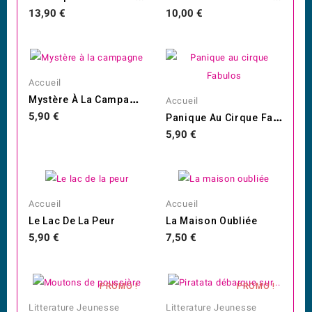
Prix
Prix
13,90 €
10,00 €
Accueil
M
Ystère À La Campagne
Accueil
P
Anique Au Cirque Fabulos
Prix
5,90 €
Prix
5,90 €
Accueil
Accueil
Le Lac De La Peur
La Maison Oubliée
Prix
Prix
5,90 €
7,50 €
PROMO !
PROMO !
Litterature Jeunesse
Litterature Jeunesse