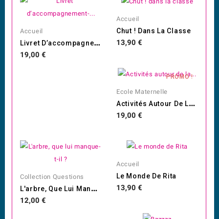
Accueil
Chut ! Dans La Classe
Accueil
L
Ivret D’accompagnement-...
Prix
13,90 €
Prix
19,00 €
PROMO !
Ecole Maternelle
A
Ctivités Autour De La...
Prix
19,00 €
Accueil
Le Monde De Rita
Collection Questions
L
'arbre, Que Lui Manque-T-Il ?
Prix
13,90 €
Prix
12,00 €