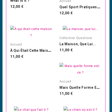
What Is It ?
Accueil
Q
Uel Sport Pratiques-Tu ?
Prix
12,00 €
Prix
12,00 €
Collection Questions
La Maison, Que Lui...
Accueil
À
Qui Était Cette Maison ?
Prix
11,00 €
Prix
11,00 €
Accueil
M
Ais Quelle Forme Est-Ce ?
Prix
11,00 €