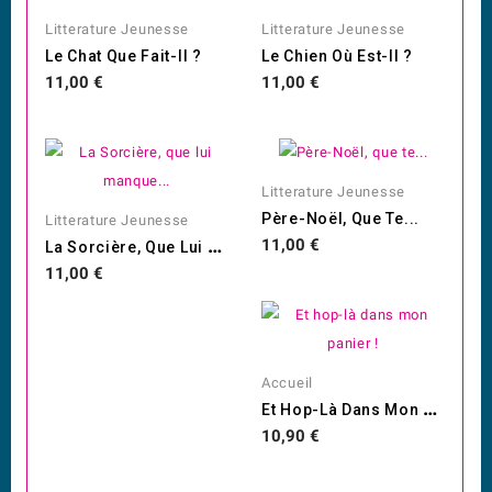
Litterature Jeunesse
Litterature Jeunesse
Le Chat Que Fait-Il ?
Le Chien Où Est-Il ?
Prix
Prix
11,00 €
11,00 €
Litterature Jeunesse
Père-Noël, Que Te...
Litterature Jeunesse
L
A Sorcière, Que Lui Manque...
Prix
11,00 €
Prix
11,00 €
Accueil
E
T Hop-Là Dans Mon Panier !
Prix
10,90 €