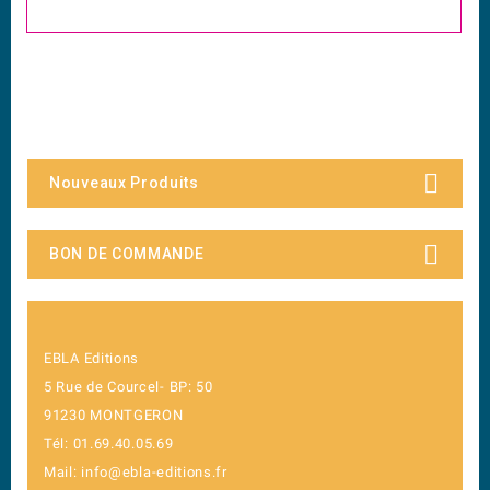
Nouveaux Produits
BON DE COMMANDE
EBLA Editions
5 Rue de Courcel- BP: 50
91230 MONTGERON
Tél: 01.69.40.05.69
Mail: info@ebla-editions.fr