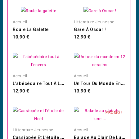
Accueil
Litterature Jeunesse
Roule La Galette
Gare À Oscar !
Prix
Prix
10,90 €
12,90 €
Accueil
Accueil
L
'abécédaire Tout À L'envers
U
N Tour Du Monde En 12 Dessins
Prix
Prix
12,90 €
13,90 €
PROMO !
Litterature Jeunesse
Accueil
C
Assiopée Et L'étoile De Noël
B
Alade Au Clair De Lune....