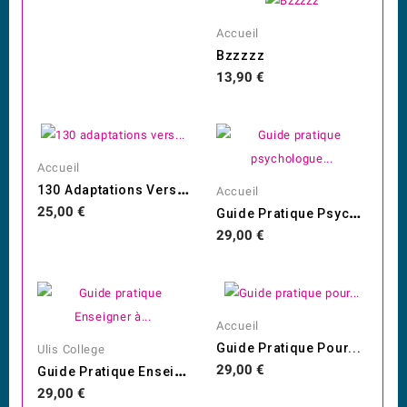
Accueil
Bzzzzz
Prix
13,90 €
Accueil
1
30 Adaptations Vers...
Accueil
G
Uide Pratique Psychologue...
Prix
25,00 €
Prix
29,00 €
Accueil
Guide Pratique Pour...
Ulis College
G
Uide Pratique Enseigner À...
Prix
29,00 €
Prix
29,00 €