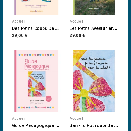
Accueil
Accueil
D
Es Petits Coups De Ciseaux...
L
Es Petits Aventuriers Dans...
Prix
Prix
29,00 €
29,00 €
Accueil
Accueil
G
Uide Pédagogique Pour...
S
Ais-Tu Pourquoi Je Suis...